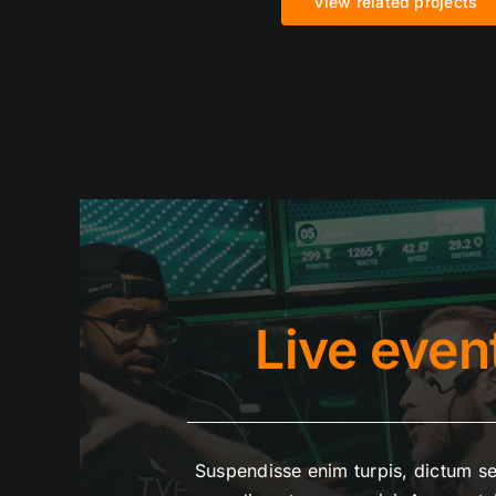
View related projects
Live even
Suspendisse enim turpis, dictum sed