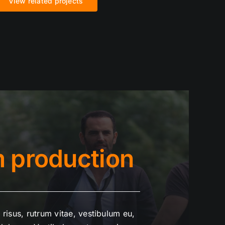
View related projects
m production
risus, rutrum vitae, vestibulum eu,