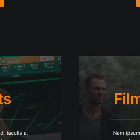
ts
Fil
, iaculis a,
Nam ipsum 