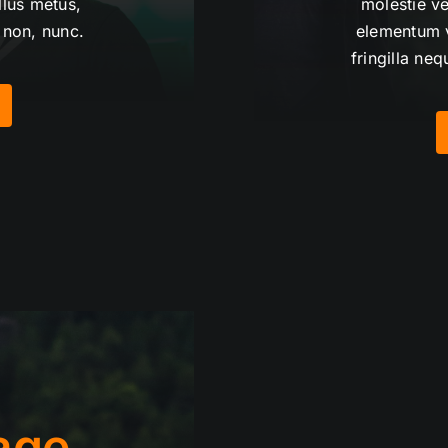
llus metus,
molestie ve
 non, nunc.
elementum v
fringilla ne
age