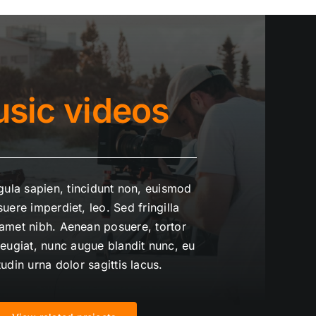
sic videos
igula sapien, tincidunt non, euismod
suere imperdiet, leo. Sed fringilla
 amet nibh. Aenean posuere, tortor
feugiat, nunc augue blandit nunc, eu
itudin urna dolor sagittis lacus.