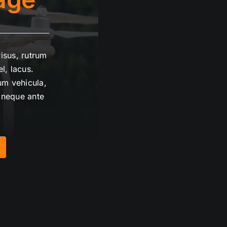
isus, rutrum
l, lacus.
um vehicula,
a neque ante