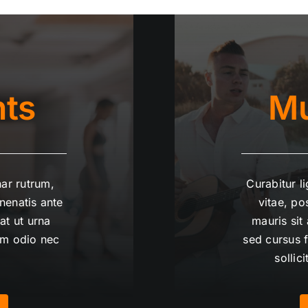
nts
Mu
nar rutrum,
Curabitur l
enenatis ante
vitae, po
at ut urna
mauris sit
um odio nec
sed cursus 
sollic