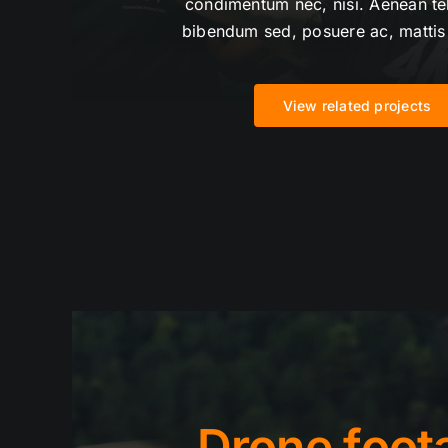
condimentum nec, nisi. Aenean te
bibendum sed, posuere ac, mattis
View related projects
Drone foot