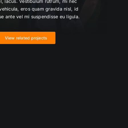
l, lacus. Vestibulum rutrum, mi nec
ehicula, eros quam gravida nisl, id
que ante vel mi suspendisse eu ligula.
View related projects